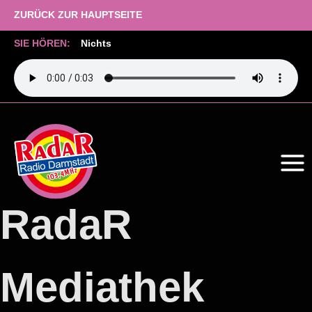
ZURÜCK ZUR HAUPTSEITE
SIE HÖREN:
Nichts
Zum
Inhalt
springen
RadaR
Mediathek